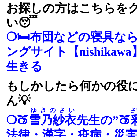
お探しの方はこちらを
い😴
❍🛏布団などの寝具な
ングサイト【nishika
生きる
もしかしたら何かの役
ん💡
ゆきのさい
さ
❍🍑
雪乃紗衣
先生の”🍑
法律・漢字・疫病・災