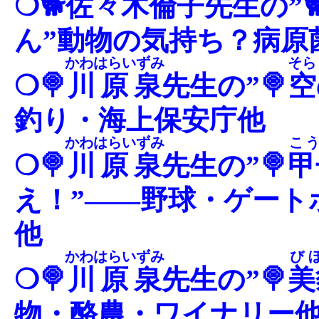
❍🐕
佐々木倫子
先生の”
ん”動物の気持ち？病原
かわはらいずみ
そら
❍🍭
川原泉
先生の”🍭
空
釣り・海上保安庁他
かわはらいずみ
こ
❍🍭
川原泉
先生の”🍭
甲
え！”――野球・ゲート
他
かわはらいずみ
び
❍🍭
川原泉
先生の”🍭
美
物・酪農・ワイナリー