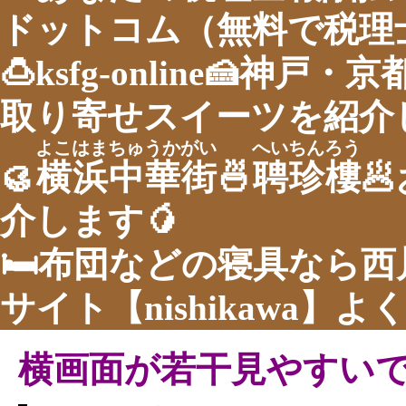
ドットコム（無料で税理
🍮ksfg-online🍰神
取り寄せスイーツを紹介し
よこはまちゅうかがい
へいちんろう
🥮
横浜中華街
🍜
聘珍樓

介します🥭
🛏布団などの寝具なら
サイト【nishikawa】
横画面が若干見やすい