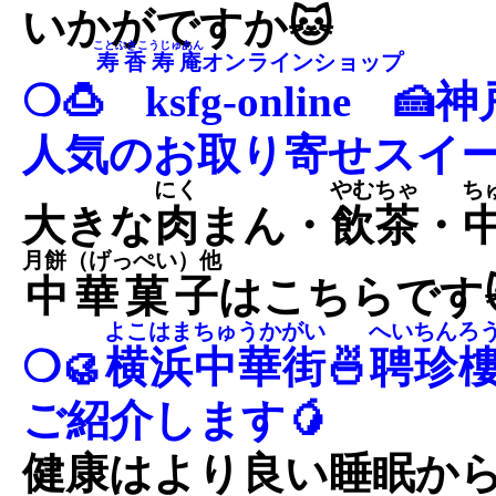
いかがですか🐱
ことぶきこうじゅあん
寿香寿庵
オンラインショップ
❍🍮
ksfg-online
🍰
人気のお取り寄せスイー
にく
やむちゃ
ち
大きな
肉
まん・
飲茶
・
月餅（げっぺい）他
中華菓子
はこちらです
よこはまちゅうかがい
へいちんろ
❍🥮
横浜中華街
🍜
聘珍
ご紹介します🥭
健康はより良い睡眠から