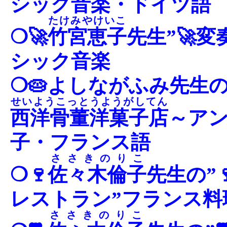
シック音楽・ドイツ語
たけみやけいこ
❍🚀
竹宮恵子
先生”🚀
シック音楽
❍🥧よしながふみ先生の
せいようこっとうようがしてん
西洋骨董洋菓子店
～アン
子・フランス語
ささきのりこ
❍🍷
佐々木倫子
先生の”
レストラン”フランス料
ささきのりこ