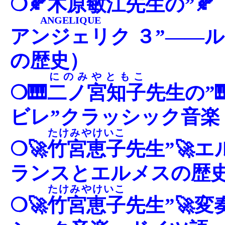
❍🍂
木原敏江
先生の”🍂
ANGELIQUE
アンジェリク
３”――ル
の歴史）
にのみやともこ
❍🎹
二ノ宮知子
先生の”
ビレ”クラッシック音楽
たけみやけいこ
❍🚀
竹宮恵子
先生”🚀
ランスとエルメスの歴
たけみやけいこ
❍🚀
竹宮恵子
先生”🚀