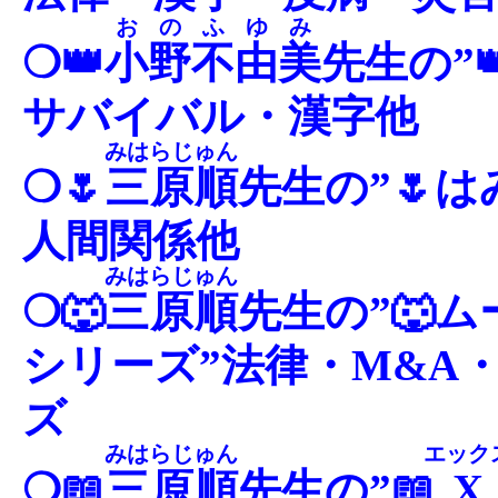
おのふゆみ
❍👑
小野不由美
先生の”
サバイバル・漢字他
みはらじゅん
❍🌷
三原順
先生の”🌷
人間関係他
みはらじゅん
❍🐺
三原順
先生の”🐺
シリーズ”法律・M&A
ズ
みはらじゅん
エック
❍📖
三原順
先生の”📖
X