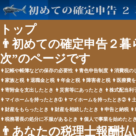
トップ
👨初めての確定申告２暮
次”のページです
👨記帳や帳簿などの保存の必要性
👨青色申告制度
👨消費税の
👨家族と税
👨退職金と税
👨年金と税
👨障害者と税
👨医療費
👨寄附金を支出したとき
👨災害等にあったとき
👨株式配当利
👨マイホームを持ったとき➀
👨マイホームを持ったとき➁
👨
👨財産をもらったとき
👨財産を相続したとき
👨申告と納税

👨税務署長の処分に不服があるとき
👨個人で事業を始めたと
👨あなたの税理士報酬