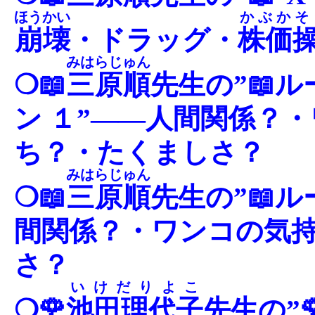
ほうかい
かぶかそ
崩壊
・ドラッグ・
株価
みはらじゅん
❍📖
三原順
先生の”📖
ン １”――人間関係？
ち？・たくましさ？
みはらじゅん
❍📖
三原順
先生の”📖ル
間関係？・ワンコの気
さ？
いけだりよこ
❍🌹
池田理代子
先生の”