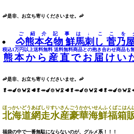
🦐是非、お立ち寄りくださいませ。🦐
ご紹介記事は↓ ここ
🐴熊本名物 鮮馬刺し 菅乃
税込1万円以上送料無料 送料無料商品との抱き合わせ商品も
熊本から産直でお届けい
🦐是非、お立ち寄りくださいませ。🦐
🥬🥕🍆🍲🦀🦑🥩🥬🥕🍆🍲🦀🦑🥩🥬🥕🍆🍲🦀🦑🥩🥬🥕🍆🍲🦀🦑
ほっかいどうあばしりすいさん
ごうかかいせんふくばこはん
北海道網走水産
豪華海鮮福箱
福袋の中で一番無駄にならないのが、グルメ系！！！