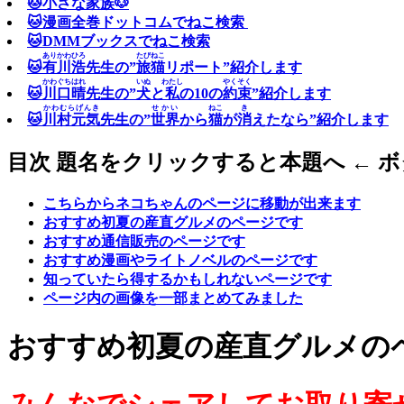
🐱小さな家族🐶
🐱漫画全巻ドットコムでねこ検索
🐱DMMブックスでねこ検索
ありかわひろ
たびねこ
🐱
有川浩
先生の”
旅猫
リポート”紹介します
かわぐちはれ
いぬ
わたし
やくそく
🐱
川口晴
先生の”
犬
と
私
の10の
約束
”紹介します
かわむらげんき
せかい
ねこ
き
🐱
川村元気
先生の”
世界
から
猫
が
消
えたなら”紹介します
目次 題名をクリックすると本題へ ← 
こちらからネコちゃんのページに移動が出来ます
おすすめ初夏の産直グルメのページです
おすすめ通信販売のページです
おすすめ漫画やライトノベルのページです
知っていたら得するかもしれないページです
ページ内の画像を一部まとめてみました
おすすめ初夏の産直グルメの