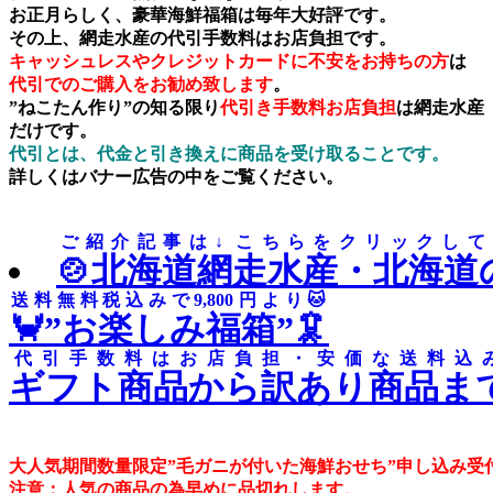
お正月らしく、豪華海鮮福箱は毎年大好評です。
その上、網走水産の代引手数料はお店負担です。
キャッシュレスやクレジットカードに不安をお持ちの方
は
代引でのご購入をお勧め致します
。
”ねこたん作り”の知る限り
代引き手数料お店負担
は網走水産
だけです。
代引とは、代金と引き換えに商品を受け取ることです。
詳しくはバナー広告の中をご覧ください。
ご紹介記事は↓ こちらをクリックしてくだ
🍲北海道網走水産・北海道
送料無料税込みで9,800円より🐱
🦀”お楽しみ福箱”🦑
代引手数料はお店負担・安価な送料込
ギフト商品から訳あり商品ま
大人気期間数量限定”毛ガニが付いた海鮮おせち”申し込み受
注意：人気の商品の為早めに品切れします。