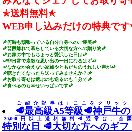
みんなでシェアしてお取り寄
✯送料無料✯
WEB申し込みだけの特典です
🦐何時も頑張っている自分自身へのご褒美🦐
🦐普段離れて暮らしている大切な方への贈り物🦐
🦐お家の中でもちょっと贅沢した日は🦐
🦐非日常で素敵な思い出の一日になるはず🦐
🦐なかなか会えない家族やともだちのうれしい声が🦐
🦐聴きたくなったら送ってみませんか？🦐
🦐お取り寄せは選ぶのも送るのも自分で🦐
🦐食べるのも幸せいっぱいです🦐
ご紹介記事は↓ ここをクリック
🥩最高級A5等級🥩神戸牛
30,000円以上送料無料🥩通常は、全国
特別な日 🥩大切な方へのギフ