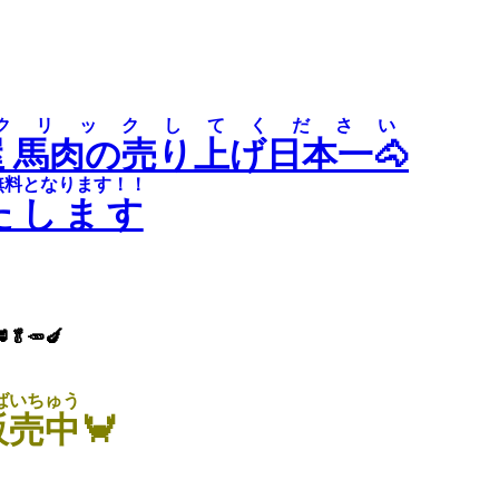
をクリックしてください
屋 馬肉の売り上げ日本一🐴
無料となります！！
たします
🥬🥕🍆
ばいちゅう
販売中
🦀