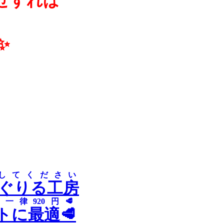
せすれば
✨
してください
のぐりる工房
一律920円🥩
トに最適🥩