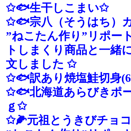
✩🐟生干しこまい✩
✩🐟宗八（そうはち）
”ねこたん作り”リポート
トしまくり商品と一緒
文しました ✩
✩🐟訳あり焼塩鮭切身(6
✩🐟北海道あらびきポー
ｇ✩
✩🌽元祖とうきびチョコ