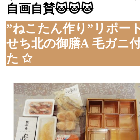
自画自賛🐱🐱🐱
”ねこたん作り”リポート
せち北の御膳A 毛ガニ
た ✩