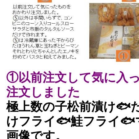
①以前注文して気に入
注文しました
極上数の子松前漬け🐟
けフライ🐟鮭フライ
画像です。