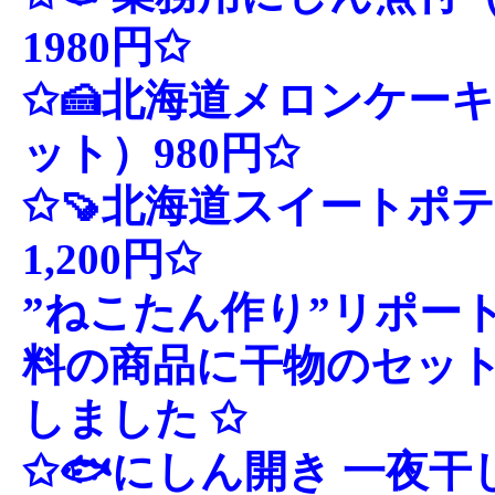
1980円✩
✩🍰北海道メロンケーキ
ット）980円✩
✩🍠北海道スイートポテ
1,200円✩
”ねこたん作り”リポート
料の商品に干物のセッ
しました ✩
✩🐟にしん開き 一夜干