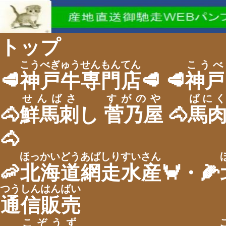
トップ
こうべぎゅうせんもんてん
こうべ
🥩
神戸牛専門店
🥩 🥩
神戸
せんばさ
すがのや
ばにく
🐴
鮮馬刺
し
菅乃屋
🐴
馬
🐴
ほっかいどうあばしりすいさん
🦐
北海道網走水産
🦀・🌽
つうしんはんばい
通信販売
こぞうず