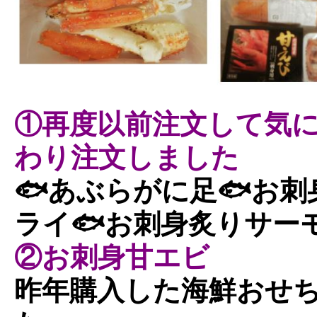
①再度以前注文して気
わり注文しました
🐟あぶらがに足🐟お刺
ライ🐟お刺身炙りサー
②お刺身甘エビ
昨年購入した海鮮おせ