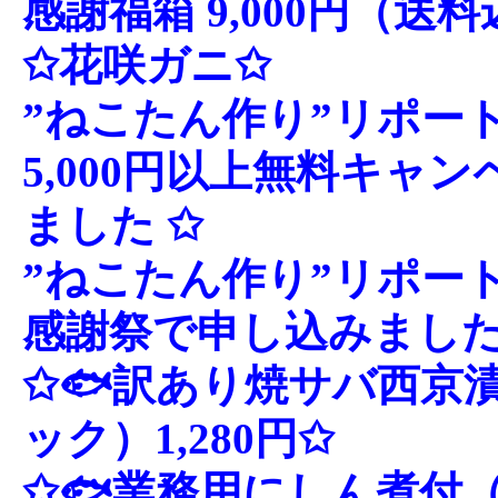
感謝福箱 9,000円（送料
✩花咲ガニ✩
”ねこたん作り”リポート
5,000円以上無料キャ
ました ✩
”ねこたん作り”リポート
感謝祭で申し込みました
✩🐟訳あり焼サバ西京漬
ック）1,280円✩
✩🐟業務用にしん煮付（1