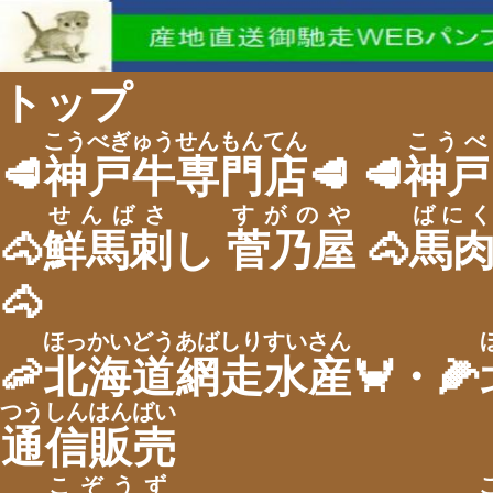
トップ
こうべぎゅうせんもんてん
こうべ
🥩
神戸牛専門店
🥩 🥩
神戸
せんばさ
すがのや
ばにく
🐴
鮮馬刺
し
菅乃屋
🐴
馬
🐴
ほっかいどうあばしりすいさん
🦐
北海道網走水産
🦀・🌽
つうしんはんばい
通信販売
こぞうず