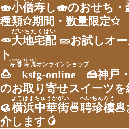
🍣
小僧寿
し🍣のおせち・
種類✩期間・数量限定✩
だいちたくはい
🥕
大地宅配
🥒お試しオー
ト
ことぶきこうじゅあん
寿香寿庵
オンラインショップ
🍮
ksfg-online
🍰神戸
のお取り寄せスイーツを
よこはまちゅうかがい
へいちんろう
🥮
横浜中華街
🍜
聘珍樓

介します🥭