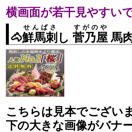
横画面が若干見やすい
せんばさ
すがのや
🐴
鮮馬刺
し
菅乃屋
馬
こちらは見本でござい
下の大きな画像がバナ