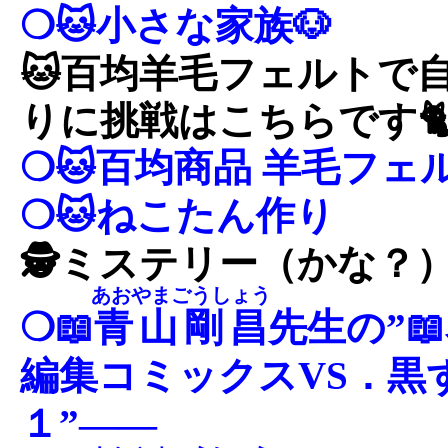
❍🐱小さな家族🐶
🐱百均羊毛フェルトで
りに挑戦はこちらです
❍🐱百均商品 羊毛フェ
❍🐱ねこたん作り
🕵ミステリー（かな？
あおやまごうしょう
❍📖
青山剛昌
先生の”
編集コミックスVS．黒
１”――