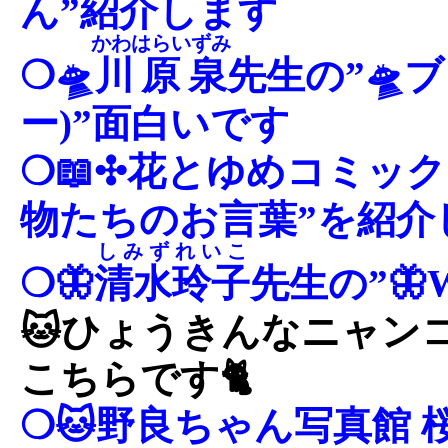
ん”紹介します
かわはらいずみ
❍🛸
川原泉
先生の”🛸
ー)”面白いです
❍📖✣花とゆめコミック
物たちのお言葉”を紹介
しみずれいこ
❍🦋
清水玲子
先生の”🦋W
🐱ひょうきんなニャン
こちらです🐈
❍🐱野良ちゃん写真館