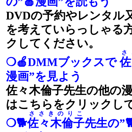
の”🍎漫画”を読もう
DVDの予約やレンタル
を考えていらっしゃる
クしてください。
さ
❍🍎DMMブックスで
佐
漫画”を見よう
佐々木倫子先生の他の
はこちらをクリックし
ささきのりこ
❍🐕
佐々木倫子
先生の”