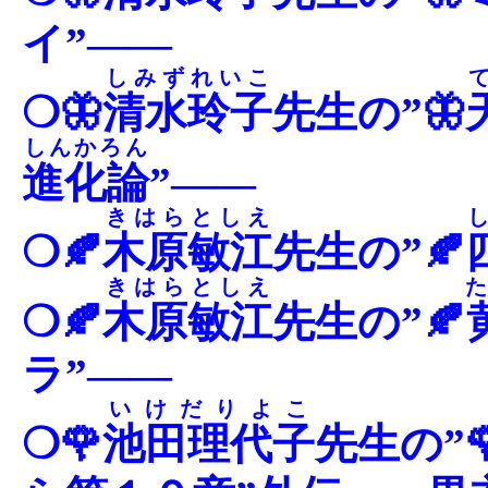
イ”――
しみずれいこ
❍🦋
清水玲子
先生の”🦋
しんかろん
進化論
”――
きはらとしえ
❍🍂
木原敏江
先生の”🍂
きはらとしえ
た
❍🍂
木原敏江
先生の”🍂
ラ”――
いけだりよこ
❍🌹
池田理代子
先生の”