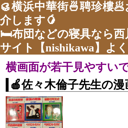
🥮
横浜中華街
🍜
聘珍樓

介します🥭
🛏布団などの寝具なら
サイト【nishikawa】
横画面が若干見やすい
🍎佐々木倫子先生の