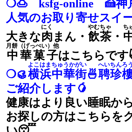
❍🍮
ksfg-online
🍰
人気のお取り寄せスイー
にく
やむちゃ
ち
大きな
肉
まん・
飲茶
・
月餅（げっぺい）他
中華菓子
はこちらです
よこはまちゅうかがい
へいちんろ
❍🥮
横浜中華街
🍜
聘珍
ご紹介します🥭
健康はより良い睡眠から
お探しの方はこちらを
い😴