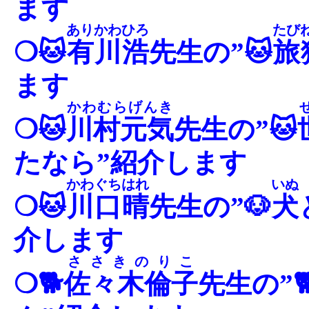
ます
ありかわひろ
たび
❍🐱
有川浩
先生の”🐱
旅
ます
かわむらげんき
❍🐱
川村元気
先生の”🐱
たなら”紹介します
かわぐちはれ
いぬ
❍🐱
川口晴
先生の”🐶
犬
介します
ささきのりこ
❍🐕
佐々木倫子
先生の”