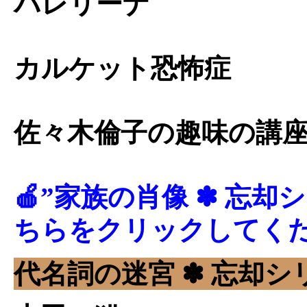
バレリーナ
カルケット恐怖症
佐々木倫子の趣味の講座
🍎”家族の肖像 ✽ 忘却
ちらをクリックしてく
代名詞の迷宮 ✽ 忘却シリ