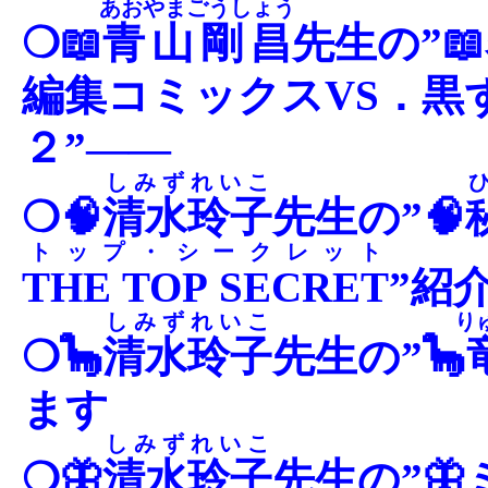
あおやまごうしょう
❍📖
青山剛昌
先生の”
編集コミックスVS．黒
２”――
しみずれいこ
❍🧠
清水玲子
先生の”🧠
トップ・シークレット
THE TOP SECRET
”紹
しみずれいこ
り
❍🦕
清水玲子
先生の”🦕
ます
しみずれいこ
❍🦋
清水玲子
先生の”