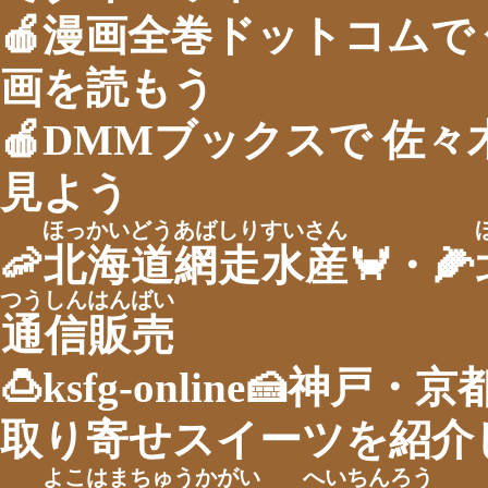
🍎漫画全巻ドットコムで
画を読もう
🍎DMMブックスで 佐
見よう
ほっかいどうあばしりすいさん
🦐
北海道網走水産
🦀・🌽
つうしんはんばい
通信販売
🍮ksfg-online🍰神
取り寄せスイーツを紹介し
よこはまちゅうかがい
へいちんろう