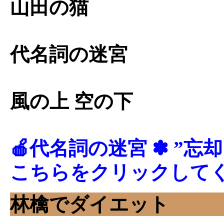
山田の猫
代名詞の迷宮
風の上 空の下
🍎代名詞の迷宮 ✽ ”忘
こちらをクリックして
林檎でダイエット