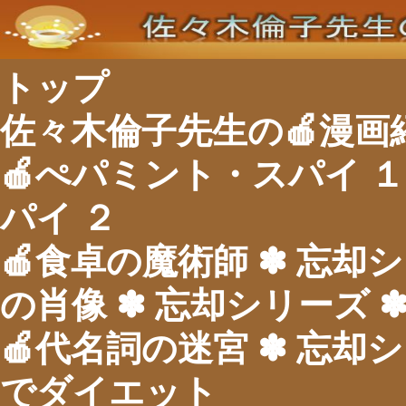
トップ
佐々木倫子先生の🍎漫画
🍎ぺパミント・スパイ １
パイ ２
🍎食卓の魔術師 ✽ 忘却シ
の肖像 ✽ 忘却シリーズ ✽
🍎代名詞の迷宮 ✽ 忘却シ
でダイエット