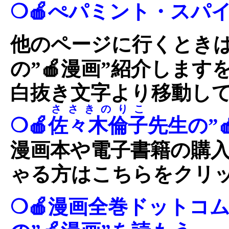
❍🍎ぺパミント・スパイ
他のページに行くとき
の”🍎漫画”紹介します
白抜き文字より移動し
ささきのりこ
❍🍎
佐々木倫子
先生の”
漫画本や電子書籍の購
ゃる方はこちらをクリ
❍🍎漫画全巻ドットコ