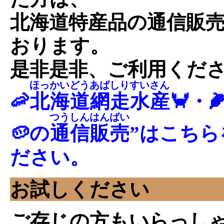
北海道特産品の通信販
おります。
是非是非、ご利用くだ
ほっかいどうあばしりすいさん
🦐
北海道網走水産
🦀・
つうしんはんばい
🥔の
通信販売
”はこち
ださい。
お試しください
ご存じの方もいらっし