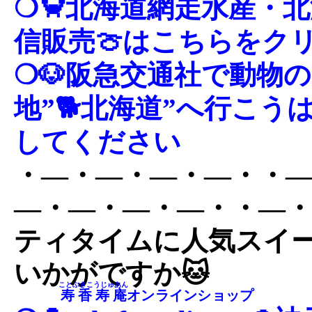
❍🦀北海道網走水産・
信販売🍈はこちらをク
❍🐶阪急交通社で動物
地”🐕北海道”へ行こ
してください
・―・―・―・―・・
―・―・―・―・・―
ティタイムに人気スイ
いかがですか🐱
ことぶきこうじゅあん
寿香寿庵
オンラインショップ