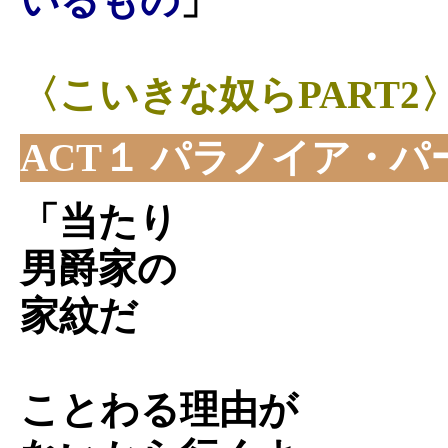
いるもの
」
〈こいきな奴らPART2
ACT１ パラノイア・パ
「当たり
男爵家の
家紋だ
ことわる理由が