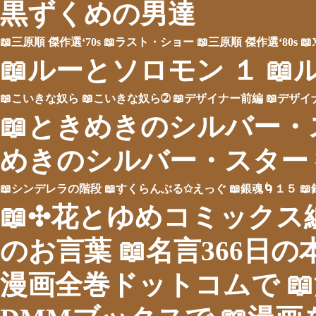
黒ずくめの男達
📖三原順 傑作選‘70s
📖ラスト・ショー
📖三原順 傑作選‘80s
📖
📖ルーとソロモン １
📖
📖こいきな奴ら
📖こいきな奴ら➁
📖デザイナー前編
📖デザ
📖ときめきのシルバー・
めきのシルバー・スター
📖シンデレラの階段
📖すくらんぶる✩えっぐ
📖銀魂🌀１５

📖✣花とゆめコミックス
のお言葉
📖名言366日
漫画全巻ドットコムで 