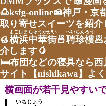
DMMブックスで 📖漫
🍮ksfg-online🍰神
取り寄せスイーツを紹介し
よこはまちゅうかがい
へいちんろう
🥮
横浜中華街
🍜
聘珍樓

介します🥭
🛏布団などの寝具なら
サイト【nishikawa】
横画面が若干見やすい
いちじょう