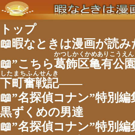
トップ
📖暇なときは漫画が読み
かつしかくかめありこうえん
📖”こちら
葛飾区亀有公
したまちふんせんき
下町奮戦記
――
📖”名探偵コナン”特別
黒ずくめの男達
📖”名探偵コナン”特別