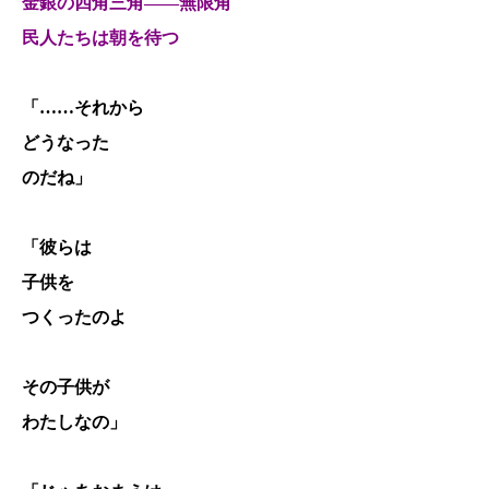
金銀の四角三角――無限角
民人たちは朝を待つ
「……それから
どうなった
のだね」
「彼らは
子供を
つくったのよ
その子供が
わたしなの」