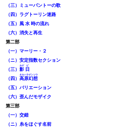
（三）ミューパントーの歌
（四）ラグトーリン迷路
（五）風 水 時の流れ
（六）消失と再生
第二部
（一）マーリー・２
（ニ）安定指数セクション
カゲ
ビ
（三）
影
日
タカハラゲンソウ
（四）
高原幻想
（五）バリエーション
（六）歪んだモザイク
第三部
（一）交錯
（ニ）糸をほぐす名前