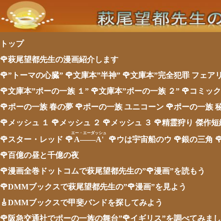
トップ
🌹萩尾望都先生の漫画紹介します
🌹”トーマの心臓”
🌹文庫本”半神”
🌹文庫本”完全犯罪 フェア
🌹文庫本”ポーの一族 １”
🌹文庫本”ポーの一族 ２”
🌹コミック
🌹ポーの一族 春の夢
🌹ポーの一族 ユニコーン
🌹ポーの一族 
🌹メッシュ １
🌹メッシュ ２
🌹メッシュ ３
🌹精霊狩り 傑作
エー・エーダッシュ
🌹スター・レッド
🌹
A――A'
🌹ウは宇宙船のウ
🌹銀の三角
🌹百億の昼と千億の夜
🌹漫画全巻ドットコムで萩尾望都先生の”🌹漫画”を読もう
🌹DMMブックスで萩尾望都先生の”🌹漫画”を見よう
🎸DMMブックスで甲斐バンドを探してみよう
🌹阪急交通社でポーの一族の舞台”🌹イギリス”を調べてみま