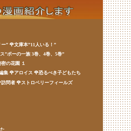
リー”
🌹文庫本”11人いる！”
ス”ポーの一族 3巻、4巻、5巻”
秘密の花園 １
短編集
🌹アロイス
🌹恐るべき子どもたち
🌹訪問者
🌹ストロベリーフィールズ
した