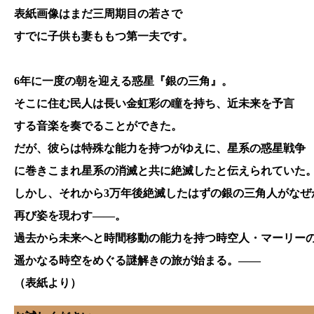
表紙画像はまだ三周期目の若さで
すでに子供も妻ももつ第一夫です。
6年に一度の朝を迎える惑星『銀の三角』。
そこに住む民人は長い金虹彩の瞳を持ち、近未来を予言
する音楽を奏でることができた。
だが、彼らは特殊な能力を持つがゆえに、星系の惑星戦争
に巻きこまれ星系の消滅と共に絶滅したと伝えられていた
しかし、それから3万年後絶滅したはずの銀の三角人がなぜ
再び姿を現わす――。
過去から未来へと時間移動の能力を持つ時空人・マーリー
遥かなる時空をめぐる謎解きの旅が始まる。――
（表紙より）