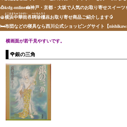
🍮ksfg-online🍰神戸・京都・大坂で人気のお取り寄せスイー
よこはまちゅうかがい
へいちんろう
🥮
横浜中華街
🍜
聘珍樓
🥟お取り寄せ商品ご紹介します🥭
🛏布団などの寝具なら西川公式ショッピングサイト【nishika
横画面が若干見やすいです。
🌹銀の三角