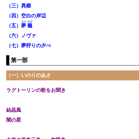
（三）異郷
（四）空白の岸辺
ユメ
カゴ
（五）
夢
籠
（六）ノヴァ
（七）夢狩りの夕べ
第一部
（一）いのりのあさ
ラグトーリンの歌をお聞き
結晶風
闇の星