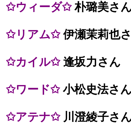
✩ウィーダ✩
朴璐美さ
✩リアム✩
伊瀬茉莉也
✩カイル✩
逢坂力さん
✩ワード✩
小松史法さ
✩アテナ✩
川澄綾子さ