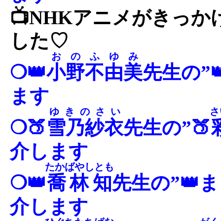
📺NHKアニメがきっ
した♡
おのふゆみ
❍👑
小野不由美
先生の”
ます
ゆきのさい
さ
❍🍑
雪乃紗衣
先生の”🍑
介します
たかばやしとも
❍👑
喬林知
先生の”👑
介します