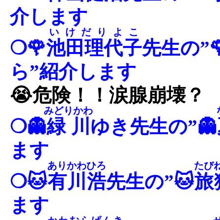
介します
いけだりよこ
❍🌹
池田理代子
先生の”
ら”紹介します
😭危険！！涙腺崩壊？
みどりかわ
❍👻
緑川
ゆき先生の”👻
ます
ありかわひろ
たび
❍🐱
有川浩
先生の”🐱
旅
ます