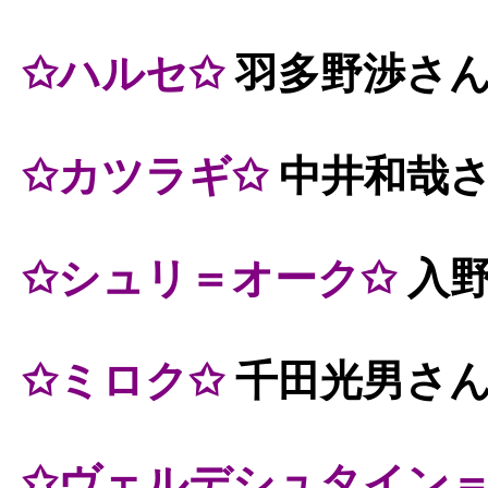
✩ハルセ✩
羽多野渉さ
✩カツラギ✩
中井和哉
✩シュリ＝オーク✩
入
✩ミロク✩
千田光男さ
✩ヴェルデシュタイン