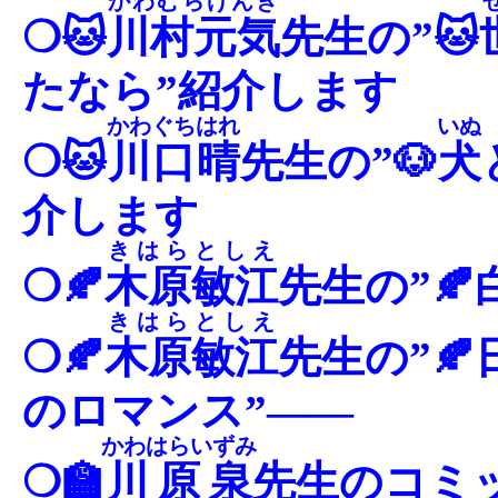
かわむらげんき
❍🐱
川村元気
先生の”🐱
たなら”紹介します
かわぐちはれ
いぬ
❍🐱
川口晴
先生の”🐶
犬
介します
きはらとしえ
❍🍂
木原敏江
先生の”🍂
きはらとしえ
❍🍂
木原敏江
先生の”
のロマンス”――
かわはらいずみ
❍🏫
川原泉
先生のコミッ