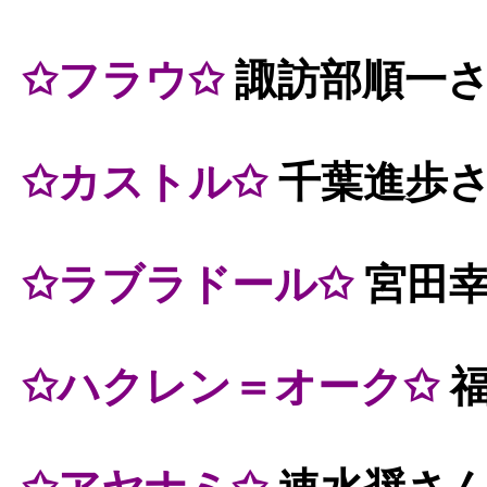
✩フラウ✩
諏訪部順一
✩カストル✩
千葉進歩
✩ラブラドール✩
宮田
✩ハクレン＝オーク✩
福