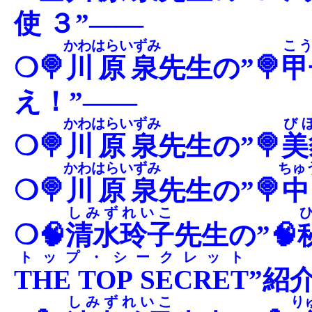
使 ３”――
かわはらいずみ
こ
❍🍭
川原泉
先生の”🍭
甲
え！”――
かわはらいずみ
び
❍🍭
川原泉
先生の”🍭
美
かわはらいずみ
ちゅ
❍🍭
川原泉
先生の”🍭
しみずれいこ
❍🧠
清水玲子
先生の”🧠
トップ・シークレット
THE TOP SECRET
”紹
しみずれいこ
り