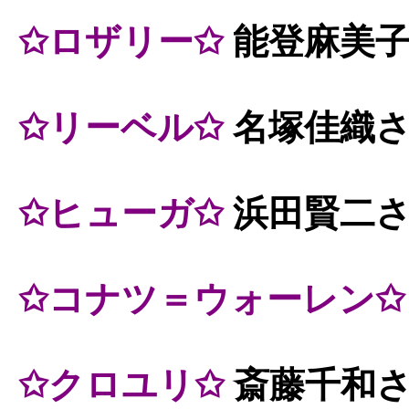
✩ロザリー✩
能登麻美
✩リーベル✩
名塚佳織
✩ヒューガ✩
浜田賢二
✩コナツ＝ウォーレン✩
✩クロユリ✩
斎藤千和