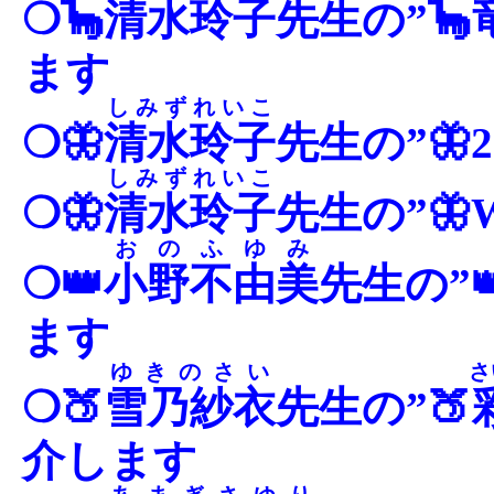
❍🦕
清水玲子
先生の”🦕
ます
しみずれいこ
❍🦋
清水玲子
先生の”🦋
しみずれいこ
❍🦋
清水玲子
先生の”🦋W
おのふゆみ
❍👑
小野不由美
先生の”
ます
ゆきのさい
さ
❍🍑
雪乃紗衣
先生の”🍑
介します