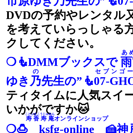
市原
ゆき
乃
先生の”🧜
07
DVDの予約やレンタル
を考えていらっしゃる
クしてください。
あ
❍🧜DMMブックスで
雨
の
セブンゴ
ゆき
乃
先生の”🧜
07-GH
ティタイムに人気スイ
いかがですか🐱
ことぶきこうじゅあん
寿香寿庵
オンラインショップ
❍🍮
ksfg-online
🍰