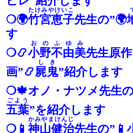
ビレ”紹介します
たけみやけいこ
❍🌍
竹宮恵子
先生の”🌍
す
おのふゆみ
❍📿
小野不由美
先生原作
しき
画”📿
屍鬼
”紹介します
❍🍁オノ・ナツメ先生の”
ごよう
五葉
”を紹介します
かみやまけんじ
❍📱
神山健治
先生の”📱