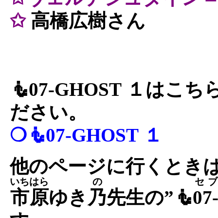
✩
高橋広樹さん
🧜07-GHOST １は
ださい。
❍🧜07-GHOST １
他のページに行くときは
いちはら
の
セ
市原
ゆき
乃
先生の”🧜
07