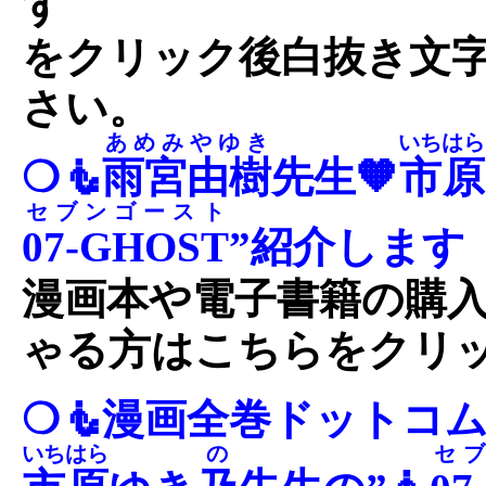
す
をクリック後白抜き文
さい。
あめみやゆき
いちはら
❍🧜
雨宮由樹
先生🧡
市原
セブンゴースト
07-GHOST
”紹介します
漫画本や電子書籍の購
ゃる方はこちらをクリ
❍🧜漫画全巻ドットコ
いちはら
の
セ