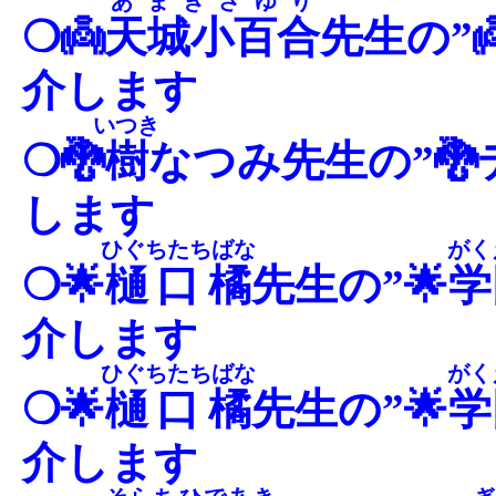
あまぎさゆり
❍👼
天城小百合
先生の”
介します
いつき
❍🐉
樹
なつみ先生の”
します
ひぐちたちばな
がく
❍🌟
樋口橘
先生の”🌟
学
介します
ひぐちたちばな
がく
❍🌟
樋口橘
先生の”🌟
学
介します