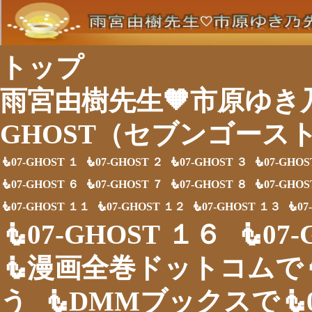
トップ
雨宮由樹先生🧡市原ゆき乃
GHOST（セブンゴース
🧜07-GHOST １
🧜07-GHOST ２
🧜07-GHOST ３
🧜07-GHO
🧜07-GHOST ６
🧜07-GHOST ７
🧜07-GHOST ８
🧜07-GHO
🧜07-GHOST １１
🧜07-GHOST １２
🧜07-GHOST １３
🧜0
🧜07-GHOST １６
🧜07
🧜漫画全巻ドットコムで🧜
う
🧜DMMブックスで🧜