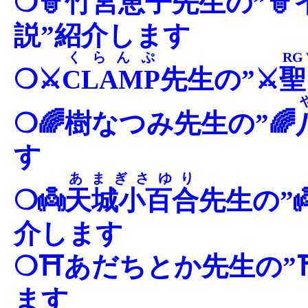
❍🧙
竹宮恵子
先生の”
説”紹介します
くらんぷ
RG
❍⚔
CLAMP
先生の”⚔
聖
❍🌈樹なつみ先生の”🌈
す
あまぎさゆり
❍👼
天城小百合
先生の”
介します
❍⛩あだちとか先生の”
ます