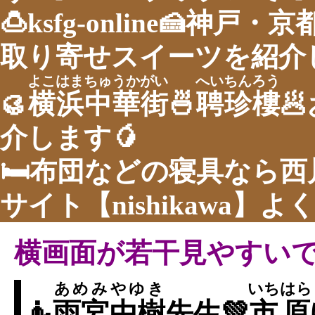
🍮ksfg-online🍰神
取り寄せスイーツを紹介し
よこはまちゅうかがい
へいちんろう
🥮
横浜中華街
🍜
聘珍樓

介します🥭
🛏布団などの寝具なら
サイト【nishikawa】
横画面が若干見やすい
あめみやゆき
いちはら
🧜
雨宮由樹
先生💚
市原