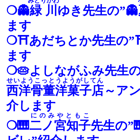
みどりかわ
❍👻
緑川
ゆき先生の”👻
ます
❍⛩あだちとか先生の”
ます
❍🥧よしながふみ先生の
せいようこっとうようがしてん
西洋骨董洋菓子店
～アン
介します
にのみやともこ
❍🎹
二ノ宮知子
先生の”