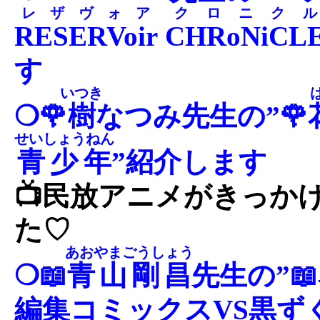
レザヴォア
クロニクル
RESERVoir
CHRoNiCL
す
いつき
❍🌹
樹
なつみ先生の”🌹
せいしょうねん
青少年
”紹介します
📺民放アニメがきっか
た♡
あおやまごうしょう
❍📖
青山剛昌
先生の”
編集コミックスVS黒ず