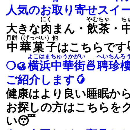
人気のお取り寄せスイー
にく
やむちゃ
ち
大きな
肉
まん・
飲茶
・
月餅（げっぺい）他
中華菓子
はこちらです
よこはまちゅうかがい
へいちんろ
❍🥮
横浜中華街
🍜
聘珍
ご紹介します🥭
健康はより良い睡眠から
お探しの方はこちらを
い😴