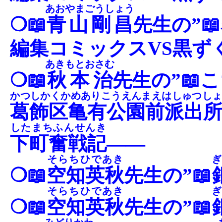
あおやまごうしょう
❍📖
青山剛昌
先生の”
編集コミックスVS黒ず
あきもとおさむ
❍📖
秋本治
先生の”📖
かつしかくかめありこうえんまえはしゅつし
葛飾区亀有公園前派出
したまちふんせんき
下町奮戦記
――
そらちひであき
ぎ
❍📖
空知英秋
先生の”📖
そらちひであき
ぎ
❍📖
空知英秋
先生の”📖