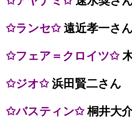
✩アヤナミ✩
速水奨さ
✩ランセ✩
遠近孝一さ
✩フェア＝クロイツ✩
木
✩ジオ✩
浜田賢二さん
✩バスティン✩
桐井大