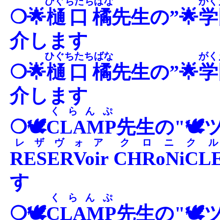
ひぐちたちばな
がく
❍🌟
樋口橘
先生の”🌟
学
介します
ひぐちたちばな
がく
❍🌟
樋口橘
先生の”🌟
学
介します
くらんぷ
❍🕊
CLAMP
先生の"🕊
レザヴォア
クロニクル
RESERVoir
CHRoNiCL
す
くらんぷ
❍🕊
CLAMP
先生の"🕊