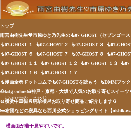
トップ
雨宮由樹先生🧡市原ゆき乃先生の🧜07-GHOST（セブンゴー
🧜07-GHOST １
🧜07-GHOST ２
🧜07-GHOST ３
🧜07-GHO
🧜07-GHOST ６
🧜07-GHOST ７
🧜07-GHOST ８
🧜07-GHO
🧜07-GHOST １１
🧜07-GHOST １２
🧜07-GHOST １３
🧜0
🧜07-GHOST １６
🧜07-GHOST １７
🧜漫画全巻ドットコムで🧜07-GHOSTを読もう
🧜DMMブック
🍮ksfg-online🍰神戸・京都・大坂で人気のお取り寄せスイー
よこはまちゅうかがい
へいちんろう
🥮
横浜中華街
🍜
聘珍樓
🥟お取り寄せ商品ご紹介します🥭
🛏布団などの寝具なら西川公式ショッピングサイト【nishika
横画面が若干見やすいです。