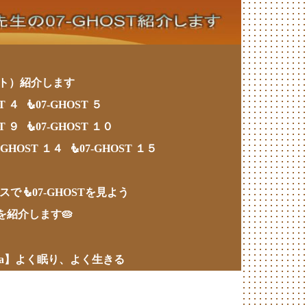
スト）紹介します
ST ４
🧜07-GHOST ５
ST ９
🧜07-GHOST １０
7-GHOST １４
🧜07-GHOST １５
スで🧜07-GHOSTを見よう
ツを紹介します🥧
wa】よく眠り、よく生きる