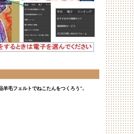
"百均商品羊毛フェルトでねこたんをつくろう",