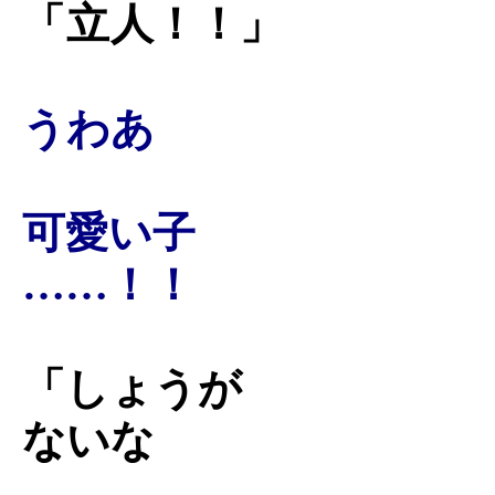
「
立人
！！」
うわあ
可愛い子
……！！
「しょうが
ないな