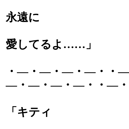
永遠に
愛してるよ……」
・―・―・―・―・・
―・―・―・―・・―
「キティ