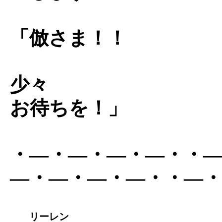
「倣さま！！
少々
お待ちを！」
・―・―・―・―・・
―・―・―・―・・―
リーレン