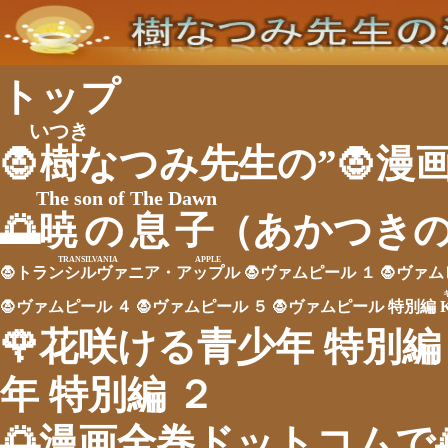
トップ
いつき
🧛
樹
なつみ先生の”🧛漫
The son of The Dawn
🌅
暁の息子
（あかつき
TRANSILVANIA
APPLE
🧛
トランシルヴァニア
・
アップル
🧛ヴァムピール １
🧛ヴァム
🧛ヴァムピール ４
🧛ヴァムピール ５
🧛ヴァムピール 特別編
🌹花咲ける青少年 特別編
年 特別編 ２
🌅漫画全巻ドットコムで