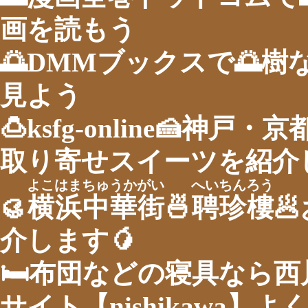
画を読もう
🌅DMMブックスで🌅
見よう
🍮ksfg-online🍰神
取り寄せスイーツを紹介し
よこはまちゅうかがい
へいちんろう
🥮
横浜中華街
🍜
聘珍樓

介します🥭
🛏布団などの寝具なら
サイト【nishikawa】