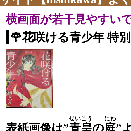
横画面が若干見やすい
🌹花咲ける青少年 特別
せいこう
にわ
表紙画像は”
青皇
の
庭
”