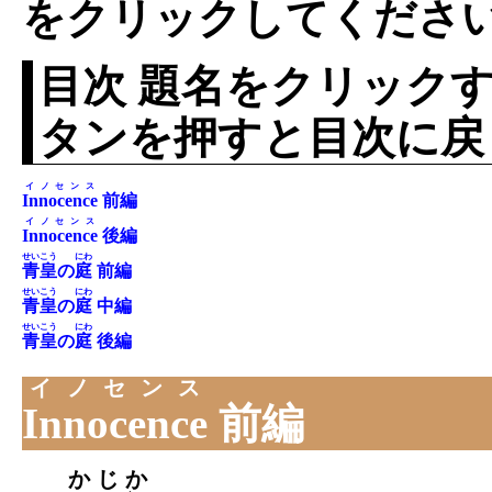
をクリックしてくださ
目次 題名をクリックす
タンを押すと目次に戻
イノセンス
Innocence
前編
イノセンス
Innocence
後編
せいこう
にわ
青皇
の
庭
前編
せいこう
にわ
青皇
の
庭
中編
せいこう
にわ
青皇
の
庭
後編
イノセンス
Innocence
前編
かじか