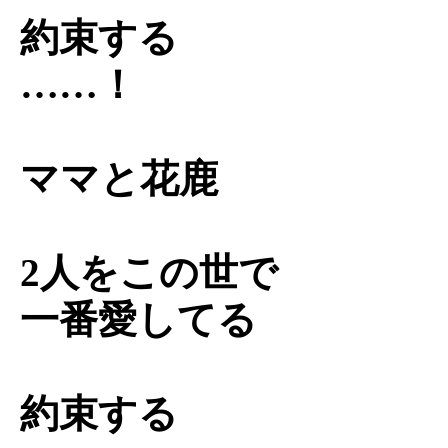
約束する
……！
ママと花鹿
2人をこの世で
一番愛してる
約束する