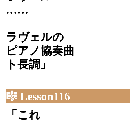
……
ラヴェルの
ピアノ協奏曲
ト長調」
🎼 Lesson116
「これ