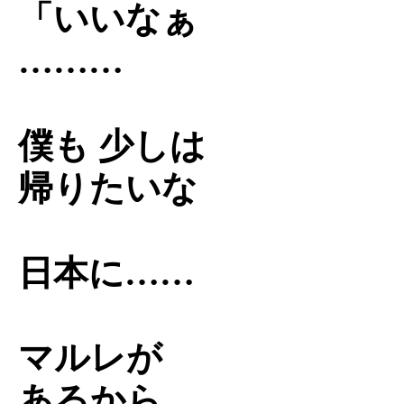
「いいなぁ
………
僕も 少しは
帰りたいな
日本に……
マルレが
あるから