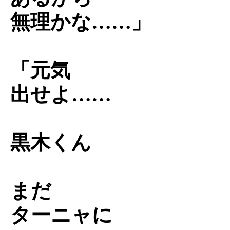
無理かな……」
「元気
出せよ……
黒木くん
まだ
ターニャに