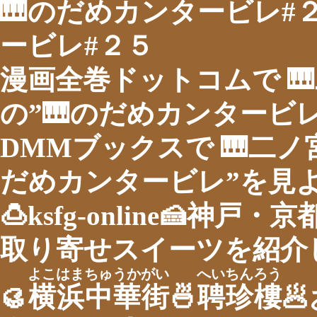
🎹のだめカンタービレ#
ービレ#２５
漫画全巻ドットコムで 
の”🎹のだめカンタービ
DMMブックスで 🎹二ノ
だめカンタービレ”を見
🍮ksfg-online🍰神
取り寄せスイーツを紹介し
よこはまちゅうかがい
へいちんろう
🥮
横浜中華街
🍜
聘珍樓
