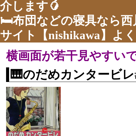
介します🥭
🛏布団などの寝具なら
サイト【nishikawa】
横画面が若干見やすい
🎹のだめカンタービレ