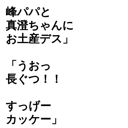
峰パパと
真澄ちゃんに
お土産デス」
「うおっ
長ぐつ！！
すっげー
カッケー」