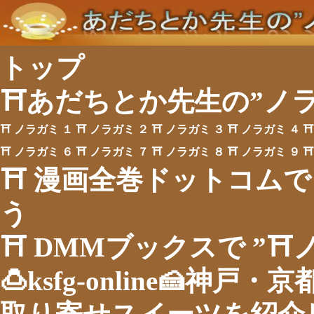
トップ
⛩あだちとか先生の”ノ
⛩ ノラガミ １
⛩ ノラガミ ２
⛩ ノラガミ ３
⛩ ノラガミ ４
⛩
⛩ ノラガミ ６
⛩ ノラガミ ７
⛩ ノラガミ ８
⛩ ノラガミ ９
⛩
⛩ 漫画全巻ドットコムで
う
⛩ DMMブックスで ”⛩
🍮ksfg-online🍰神