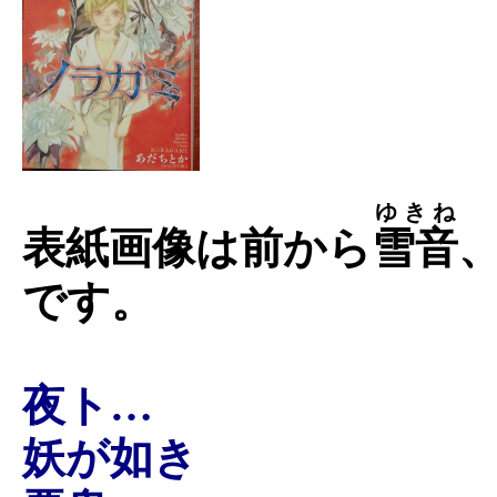
ゆきね
表紙画像は前から
雪音
です。
夜ト…
妖が如き