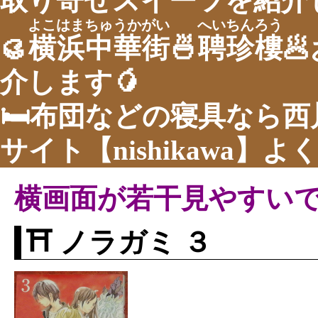
取り寄せスイーツを紹介し
よこはまちゅうかがい
へいちんろう
🥮
横浜中華街
🍜
聘珍樓

介します🥭
🛏布団などの寝具なら
サイト【nishikawa】
横画面が若干見やすい
⛩ ノラガミ ３