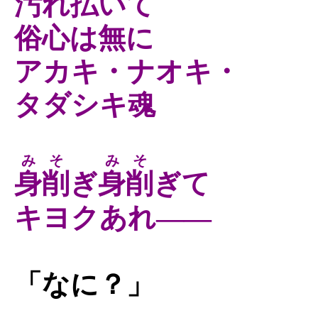
汚れ払いて
俗心は無に
アカキ・ナオキ・
タダシキ魂
みそ
みそ
身削
ぎ
身削
ぎて
キヨクあれ――
「なに？」