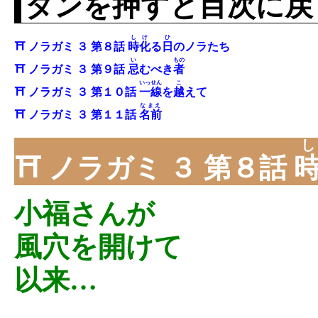
タンを押すと目次に戻
しけ
ひ
⛩ ノラガミ ３ 第８話
時化
る
日
のノラたち
い
もの
⛩ ノラガミ ３ 第９話
忌
むべき
者
いっせん
こ
⛩ ノラガミ ３ 第１０話
一線
を
越
えて
なまえ
⛩ ノラガミ ３ 第１１話
名前
⛩ ノラガミ ３ 第８話
小福さんが
風穴を開けて
以来…