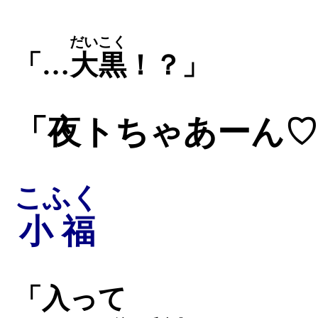
だいこく
「…
大黒
！？」
「夜トちゃあーん♡
こふく
小福
「入って