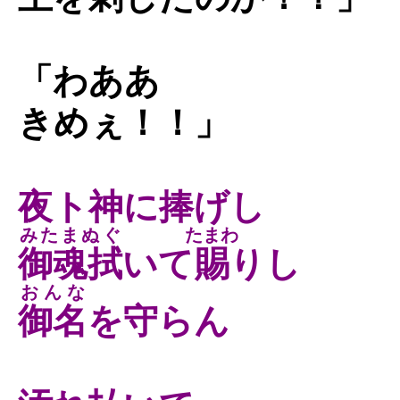
「わああ
きめぇ！！」
夜ト神に捧げし
みたまぬぐ
たまわ
御魂拭
いて
賜
りし
おんな
御名
を守らん