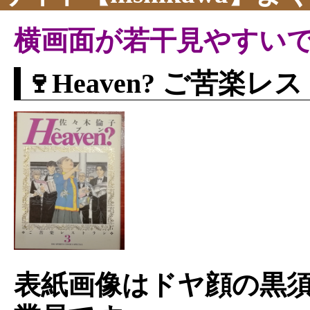
横画面が若干見やすい
🍷Heaven? ご苦楽レ
表紙画像はドヤ顔の黒