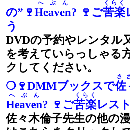
へぶん
くらく
の”🍷
Heaven
? 🍷ご
苦楽
う
DVDの予約やレンタル
を考えていらっしゃる
クしてください。
さ
❍🍷DMMブックスで
佐
へぶん
くらく
Heaven
? 🍷ご
苦楽
レスト
佐々木倫子先生の他の