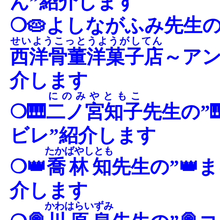
ん”紹介します
❍🥧よしながふみ先生の
せいようこっとうようがしてん
西洋骨董洋菓子店
～アン
介します
にのみやともこ
❍🎹
二ノ宮知子
先生の”
ビレ”紹介します
たかばやしとも
❍👑
喬林知
先生の”👑
介します
かわはらいずみ