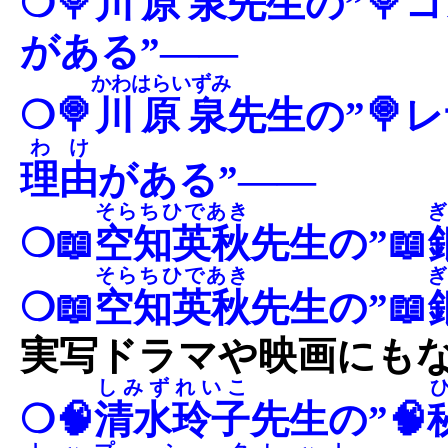
❍🍭
川原泉
先生の”🍭
がある”――
かわはらいずみ
❍🍭
川原泉
先生の”🍭
わけ
理由
がある”――
そらちひであき
ぎ
❍📖
空知英秋
先生の”📖
そらちひであき
ぎ
❍📖
空知英秋
先生の”📖
実写ドラマや映画にもな
しみずれいこ
❍🧠
清水玲子
先生の”🧠