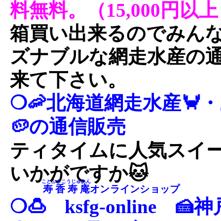
料無料。（15,000円以
箱買い出来るのでみん
ズナブルな網走水産の
来て下さい。
❍🦐北海道網走水産🦀
🥔の通信販売
ティタイムに人気スイ
いかがですか🐱
ことぶきこうじゅあん
寿香寿庵
オンラインショップ
❍🍮
ksfg-online
🍰