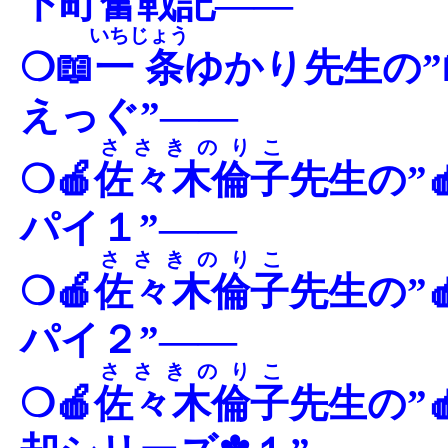
下町奮戦記
――
いちじょう
❍📖
一条
ゆかり先生の”
えっぐ”――
ささきのりこ
❍🍎
佐々木倫子
先生の”
パイ１”――
ささきのりこ
❍🍎
佐々木倫子
先生の”
パイ２”――
ささきのりこ
❍🍎
佐々木倫子
先生の”