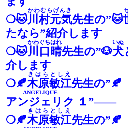
ます
かわむらげんき
❍🐱
川村元気
先生の”🐱
たなら”紹介します
かわぐちはれ
いぬ
❍🐱
川口晴
先生の”🐶
犬
介します
きはらとしえ
❍🍂
木原敏江
先生の”🍂
ANGELIQUE
アンジェリク
１”――
きはらとしえ
❍🍂
木原敏江
先生の”🍂