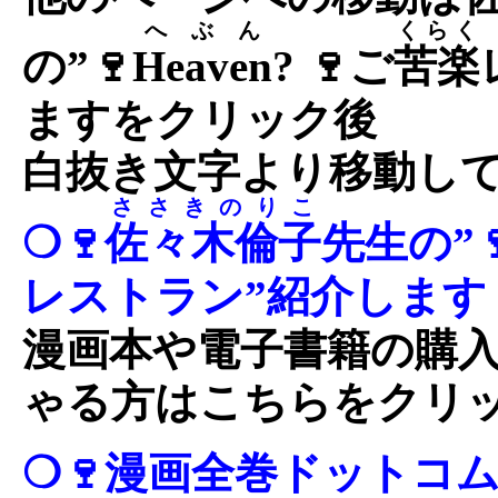
へぶん
くらく
の”🍷
Heaven
? 🍷ご
苦楽
ますをクリック後
白抜き文字より移動し
ささきのりこ
❍🍷
佐々木倫子
先生の”
レストラン”紹介します
漫画本や電子書籍の購
ゃる方はこちらをクリ
❍🍷漫画全巻ドットコ