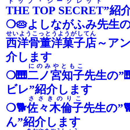
トップ・シークレット
THE TOP SECRET
”紹
❍🥧よしながふみ先生の
せいようこっとうようがしてん
西洋骨董洋菓子店
～アン
介します
にのみやともこ
❍🎹
二ノ宮知子
先生の”
ビレ”紹介します
ささきのりこ
❍🐕
佐々木倫子
先生の”
ん”紹介します