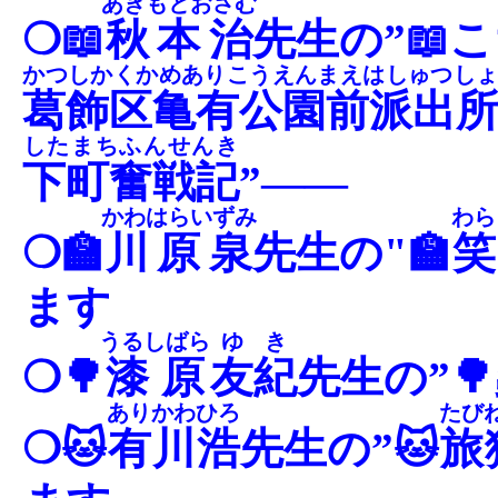
あきもとおさむ
❍📖
秋本治
先生の”📖
かつしかくかめありこうえんまえはしゅつし
葛飾区亀有公園前派出
したまちふんせんき
下町奮戦記
”――
かわはらいずみ
わら
❍🏫
川原泉
先生の"🏫
笑
ます
うるしばら
ゆき
❍🌳
漆原
友紀
先生の”🌳
ありかわひろ
たび
❍🐱
有川浩
先生の”🐱
旅