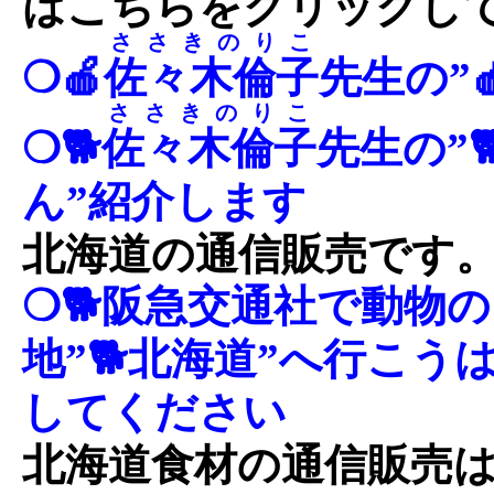
はこちらをクリックし
ささきのりこ
❍🍎
佐々木倫子
先生の”
ささきのりこ
❍🐕
佐々木倫子
先生の”
ん”紹介します
北海道の通信販売です
❍🐕阪急交通社で動物
地”🐕北海道”へ行こ
してください
北海道食材の通信販売