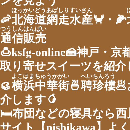
ンを見よう
ほっかいどうあばしりすいさん
🦐
北海道網走水産
🦀・🌽
つうしんはんばい
通信販売
🍮ksfg-online🍰神
取り寄せスイーツを紹介し
よこはまちゅうかがい
へいちんろう
🥮
横浜中華街
🍜
聘珍樓

介します🥭
🛏布団などの寝具なら
サイト【nishikawa】