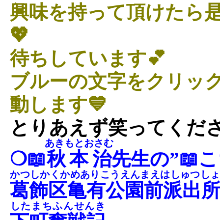
興味を持って頂けたら
💖
待ちしています💕
ブルーの文字をクリッ
動します💙
とりあえず笑ってくださ
あきもとおさむ
❍📖
秋本治
先生の”📖
かつしかくかめありこうえんまえはしゅつし
葛飾区亀有公園前派出
したまちふんせんき