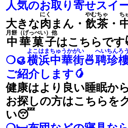
人気のお取り寄せスイー
にく
やむちゃ
ち
大きな
肉
まん・
飲茶
・
月餅（げっぺい）他
中華菓子
はこちらです
よこはまちゅうかがい
へいちんろ
❍🥮
横浜中華街
🍜
聘珍
ご紹介します🥭
健康はより良い睡眠から
お探しの方はこちらを
い😴
❍🛏布団などの寝具な