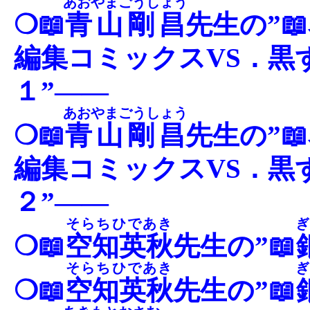
あおやまごうしょう
❍📖
青山剛昌
先生の”
編集コミックスVS．黒
１”――
あおやまごうしょう
❍📖
青山剛昌
先生の”
編集コミックスVS．黒
２”――
そらちひであき
ぎ
❍📖
空知英秋
先生の”📖
そらちひであき
ぎ
❍📖
空知英秋
先生の”📖