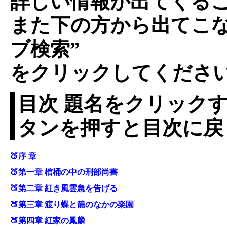
詳しい情報が出てくる
また下の方から出てこな
ブ検索”
をクリックしてくださ
目次 題名をクリックす
タンを押すと目次に戻
🍑序 章
🍑第一章 棺桶の中の刑部尚書
🍑第二章 紅き風雲急を告げる
🍑第三章 渡り蝶と籠のなかの楽園
🍑第四章 紅家の鳳麟