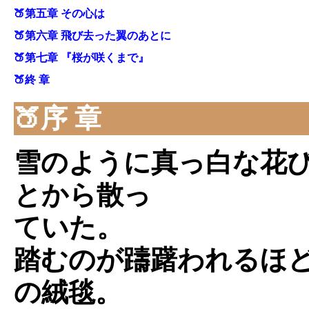
🍑第五章 その心は
🍑第六章 飛び去った翼のあとに
🍑第七章 『桜が咲くまで』
🍑終 章
🍑序 章
雪のように真っ白な花
とから散っ
ていた。
踏むのが躊躇われるほ
の絨毯。