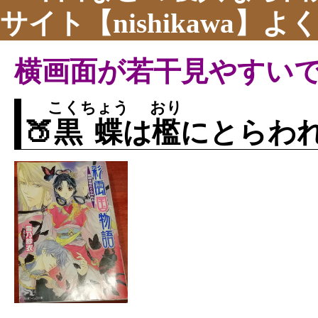
サイト【nishikawa】
横画面が若干見やすい
こくちょう
おり
🍑
黒蝶
は
檻
にとらわ