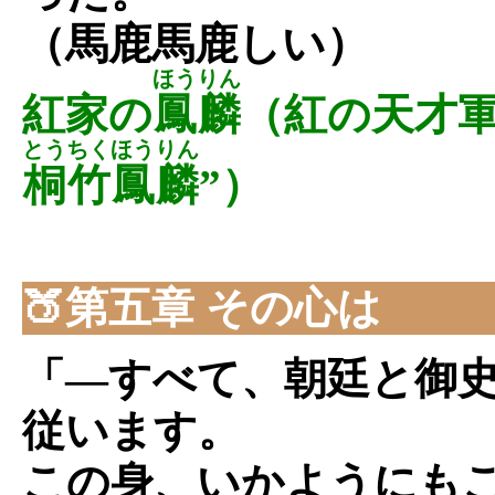
（馬鹿馬鹿しい）
ほうりん
紅家の
鳳麟
（紅の天才軍
とうちくほうりん
桐竹鳳麟
”）
🍑第五章 その心は
「―すべて、朝廷と御
従います。
この身、いかようにも