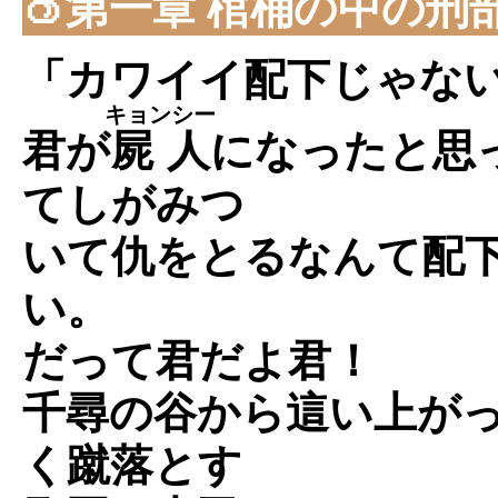
🍑第一章 棺桶の中の刑
「カワイイ配下じゃな
キョンシー
君が
屍人
になったと思
てしがみつ
いて仇をとるなんて配
い。
だって君だよ君！
千尋の谷から這い上が
く蹴落とす