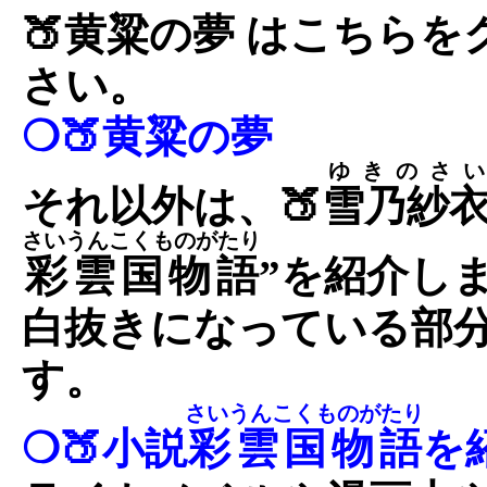
🍑黄粱の夢 はこちら
さい。
❍🍑黄粱の夢
ゆきのさい
それ以外は、🍑
雪乃紗
さいうんこくものがたり
彩雲国物語
”を紹介し
白抜きになっている部
す。
さいうんこくものがたり
❍🍑小説
彩雲国物語
を