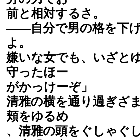
前と相対するさ。
――自分で男の格を下
よ。
嫌いな女でも、いざと
守ったほー
がかっけーぞ」
清雅の横を通り過ぎざ
頬をゆるめ
、清雅の頭をぐしゃぐ