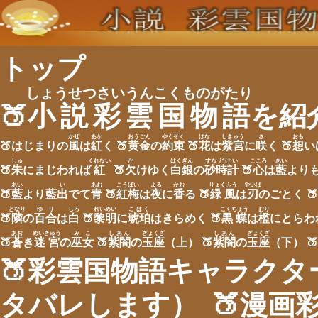
トップ
しょうせつさいうんこくものがたり
🍑
小説彩雲国物語
を紹
かぜ
あか
おうごん
やくそく
はな
しきゅう
さ
おも
🍑はじまりの
風
は
紅
く
🍑
黄金
の
約束
🍑
花
は
紫宮
に
咲
く
🍑
想
い
しゅ
くれない
か
はくぎん
すなどけい
こころ
あい
🍑
朱
にまじわれば
紅
🍑
欠
けゆく
白銀
の
砂時計
🍑
心
は
藍
より
あい
い
あお
こうばい
よる
かお
りょくふう
やいば
🍑
藍
より藍
出
でて
青
🍑
紅梅
は
夜
に
香
る
🍑
緑風
は
刃
のごとく
🍑
となり
ゆり
しろ
れいめい
こはく
こくちょう
おり
🍑
隣
の
百合
は
白
🍑
黎明
に
琥珀
はきらめく
🍑
黒蝶
は
檻
にとらわ
あお
めいきゅう
みこ
しあん
ぎょくざ
しあん
ぎょくざ
🍑
蒼
き
迷宮
の
巫女
🍑
紫闇
の
玉座
（上）
🍑
紫闇
の
玉座
（下）
🍑
🍑彩雲国物語キャラク
タバレします）
🍑漫画