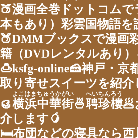
🍑漫画全巻ドットコム
本もあり）彩雲国物語を
🍑DMMブックスで漫画
籍（DVDレンタルあり
🍮ksfg-online🍰神
取り寄せスイーツを紹介し
よこはまちゅうかがい
へいちんろう
🥮
横浜中華街
🍜
聘珍樓

介します🥭
🛏布団などの寝具なら