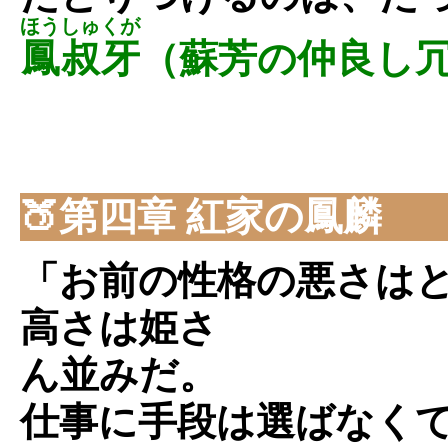
ほうしゅくが
鳳叔牙
（蘇芳の仲良し
🍑第四章 紅家の鳳麟
「お前の性格の悪さは
高さは姫さ
ん並みだ。
仕事に手段は選ばなく