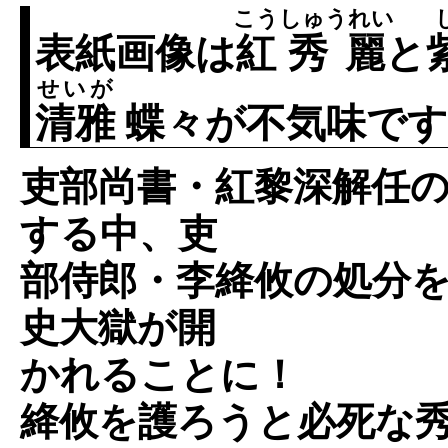
こう
しゅうれい
表紙画像は
紅
秀麗
と
せいが
清雅
蝶々が不気味です
吏部尚書・紅黎深解任
する中、吏
部侍郎・李絳攸の処分
史大獄が開
かれることに！
絳攸を護ろうと必死な