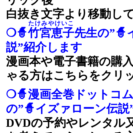
白抜き文字より移動し
たけみやけいこ
❍🧙
竹宮恵子
先生の”
説”紹介します
漫画本や電子書籍の購
ゃる方はこちらをクリ
❍🧙漫画全巻ドットコ
の”🧙イズァローン伝説
DVDの予約やレンタル