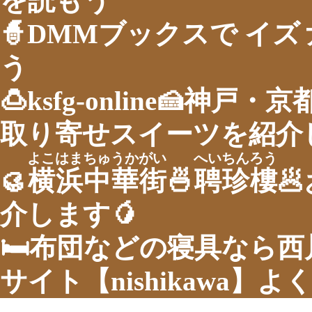
を読もう
🧙DMMブックスで イ
う
🍮ksfg-online🍰神
取り寄せスイーツを紹介し
よこはまちゅうかがい
へいちんろう
🥮
横浜中華街
🍜
聘珍樓

介します🥭
🛏布団などの寝具なら
サイト【nishikawa】