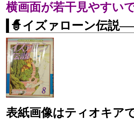
横画面が若干見やすい
🧙イズァローン伝説―
表紙画像はティオキア