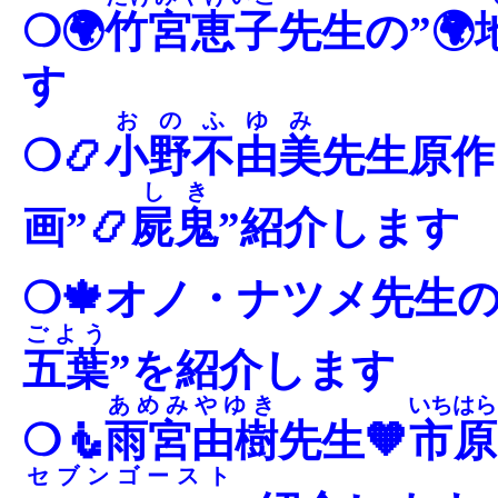
❍🌍
竹宮恵子
先生の”🌍
す
おのふゆみ
❍📿
小野不由美
先生原作
しき
画”📿
屍鬼
”紹介します
❍🍁オノ・ナツメ先生の”
ごよう
五葉
”を紹介します
あめみやゆき
いちはら
❍🧜
雨宮由樹
先生🧡
市原
セブンゴースト