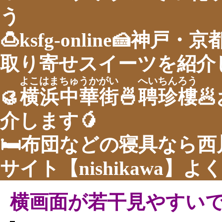
う
🍮ksfg-online🍰神
取り寄せスイーツを紹介し
よこはまちゅうかがい
へいちんろう
🥮
横浜中華街
🍜
聘珍樓

介します🥭
🛏布団などの寝具なら
サイト【nishikawa】
横画面が若干見やすい