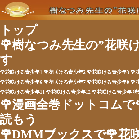
トップ
🌹樹なつみ先生の”花咲
す
🌹花咲ける青少年1
🌹花咲ける青少年2
🌹花咲ける青少年3
🌹
🌹花咲ける青少年6
🌹花咲ける青少年7
🌹花咲ける青少年8
🌹
🌹花咲ける青少年11
🌹花咲ける青少年12
🌹花咲ける青少年 
🌹漫画全巻ドットコムで
読もう
🌹DMMブックスで🌹