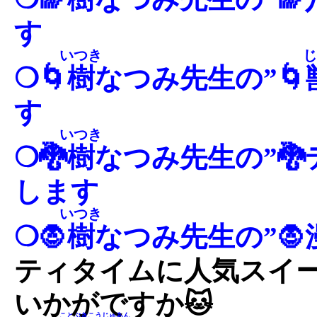
す
いつき
じ
❍🌀
樹
なつみ先生の”🌀
す
いつき
❍🐉
樹
なつみ先生の”
します
いつき
❍🧛
樹
なつみ先生の”🧛
ティタイムに人気スイ
いかがですか🐱
ことぶきこうじゅあん