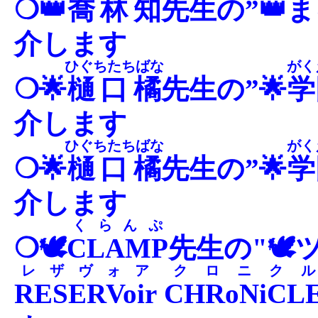
❍👑
喬林知
先生の”👑
介します
ひぐちたちばな
がく
❍🌟
樋口橘
先生の”🌟
学
介します
ひぐちたちばな
がく
❍🌟
樋口橘
先生の”🌟
学
介します
くらんぷ
❍🕊
CLAMP
先生の"🕊
レザヴォア
クロニクル
RESERVoir
CHRoNiCL