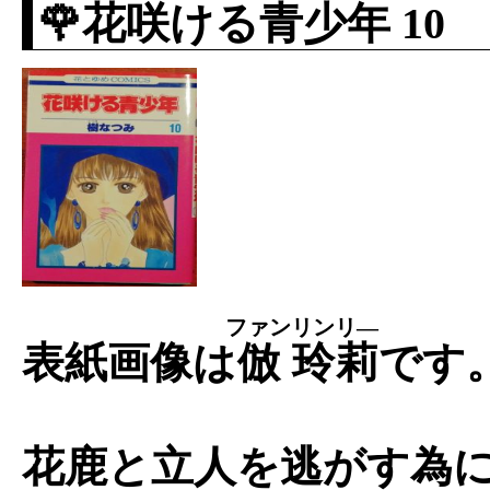
🌹花咲ける青少年 10
ファン
リンリ―
表紙画像は
倣
玲莉
です
花鹿と立人を逃がす為