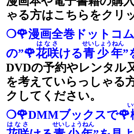
漫画本や電子書籍の購
ゃる方はこちらをクリ
❍🌹漫画全巻ドットコム
はなさ
せいしょうねん
の”🌹
花咲
ける
青少年
”
DVDの予約やレンタル
を考えていらっしゃる
クしてください。
い
❍🌹DMMブックスで🌹
はなさ
せいしょうねん
花咲
ける
青少年
”を見