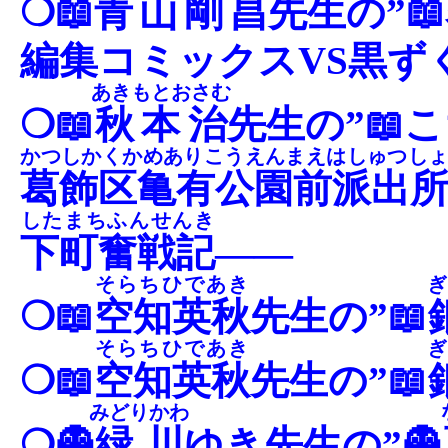
❍📖
青山剛昌
先生の”
編集コミックスVS黒ず
あきもとおさむ
❍📖
秋本治
先生の”📖
かつしかくかめありこうえんまえはしゅつし
葛飾区亀有公園前派出
したまちふんせんき
下町奮戦記
――
そらちひであき
ぎ
❍📖
空知英秋
先生の”📖
そらちひであき
ぎ
❍📖
空知英秋
先生の”📖
みどりかわ
❍👻
緑川
ゆき先生の”👻