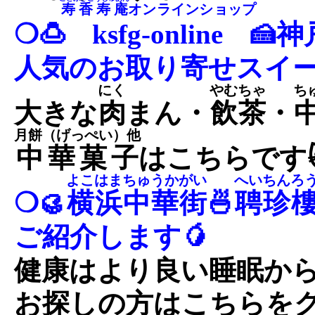
寿香寿庵
オンラインショップ
❍🍮
ksfg-online
🍰
人気のお取り寄せスイー
にく
やむちゃ
ち
大きな
肉
まん・
飲茶
・
月餅（げっぺい）他
中華菓子
はこちらです
よこはまちゅうかがい
へいちんろ
❍🥮
横浜中華街
🍜
聘珍
ご紹介します🥭
健康はより良い睡眠から
お探しの方はこちらを