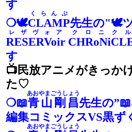
す
くらんぷ
❍🕊
CLAMP
先生の"🕊
レザヴォア
クロニクル
RESERVoir
CHRoNiCL
す
📺民放アニメがきっか
た♡
あおやまごうしょう
❍📖
青山剛昌
先生の”
編集コミックスVS黒ず
あおやまごうしょう