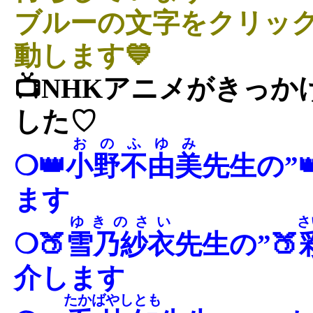
ブルーの文字をクリッ
動します💙
📺NHKアニメがきっ
した♡
おのふゆみ
❍👑
小野不由美
先生の”
ます
ゆきのさい
さ
❍🍑
雪乃紗衣
先生の”🍑
介します
たかばやしとも