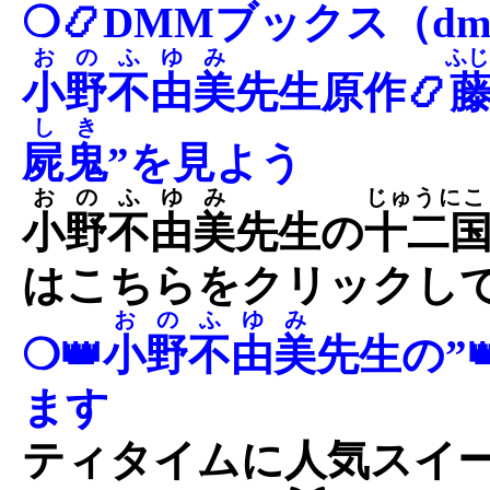
❍📿DMMブックス（dmm
おのふゆみ
ふじ
小野不由美
先生原作📿
しき
屍鬼
”を見よう
おのふゆみ
じゅうにこ
小野不由美
先生の
十二
はこちらをクリックし
おのふゆみ
❍👑
小野不由美
先生の”
ます
ティタイムに人気スイ