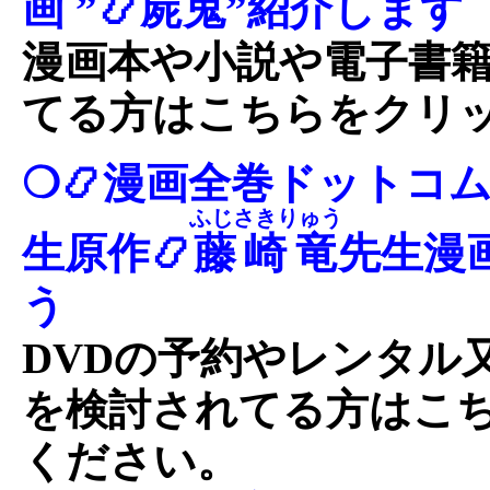
画 ”📿
屍鬼
”紹介します
漫画本や小説や電子書
てる方はこちらをクリ
❍📿漫画全巻ドットコム
ふじさきりゅう
生原作📿
藤崎竜
先生漫画
う
DVDの予約やレンタル
を検討されてる方はこ
ください。