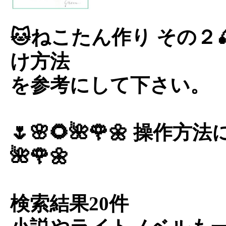
🐱ねこたん作り その２
け方法
を参考にして下さい。
🌷🌸🌻🌺🌹🌼 操作方法
🌺🌹🌼
検索結果20件