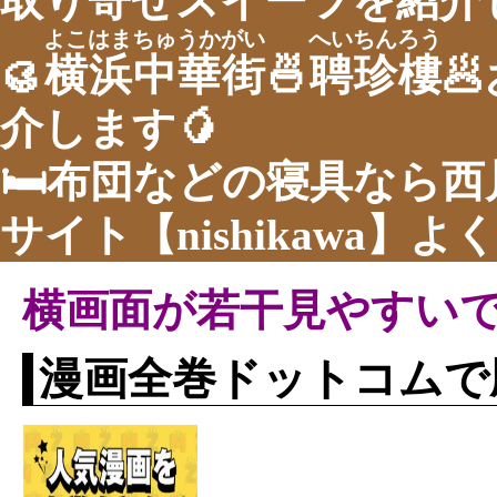
取り寄せスイーツを紹介し
よこはまちゅうかがい
へいちんろう
🥮
横浜中華街
🍜
聘珍樓

介します🥭
🛏布団などの寝具なら
サイト【nishikawa】
横画面が若干見やすい
漫画全巻ドットコムで