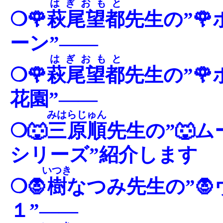
はぎおもと
❍🌹
萩尾望都
先生の”
ーン”――
はぎおもと
❍🌹
萩尾望都
先生の”
花園”――
みはらじゅん
❍🐺
三原順
先生の”🐺
シリーズ”紹介します
いつき
❍🧛
樹
なつみ先生の”
１”――