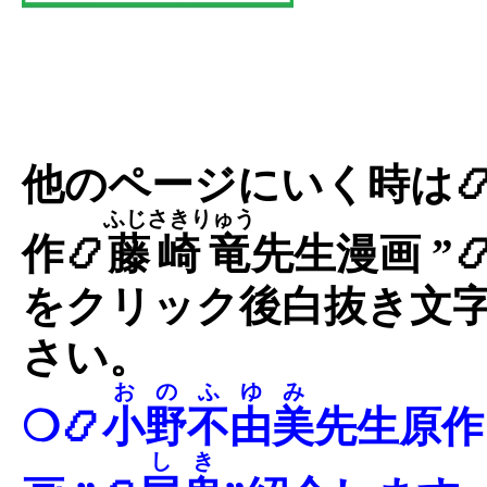
他のページにいく時は
ふじさきりゅう
作📿
藤崎竜
先生漫画 ”
をクリック後白抜き文
さい。
おのふゆみ
❍📿
小野不由美
先生原作
しき