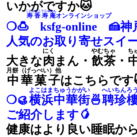
いかがですか🐱
ことぶきこうじゅあん
寿香寿庵
オンラインショップ
❍🍮
ksfg-online
🍰
人気のお取り寄せスイー
にく
やむちゃ
ち
大きな
肉
まん・
飲茶
・
月餅（げっぺい）他
中華菓子
はこちらです
よこはまちゅうかがい
へいちんろ
❍🥮
横浜中華街
🍜
聘珍
ご紹介します🥭
健康はより良い睡眠から