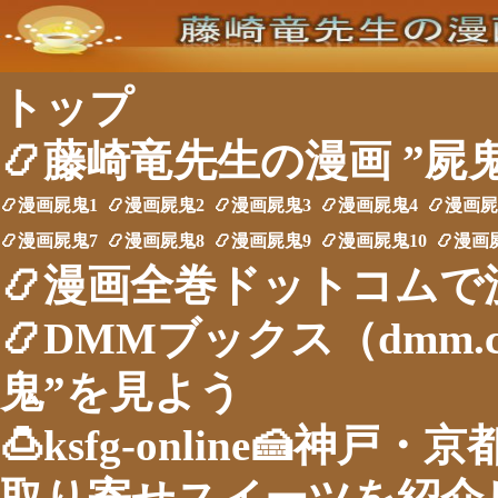
トップ
📿藤崎竜先生の漫画 ”屍
📿漫画屍鬼1
📿漫画屍鬼2
📿漫画屍鬼3
📿漫画屍鬼4
📿漫画
📿漫画屍鬼7
📿漫画屍鬼8
📿漫画屍鬼9
📿漫画屍鬼10
📿漫画
📿漫画全巻ドットコムで
📿DMMブックス（dmm.
鬼”を見よう
🍮ksfg-online🍰神