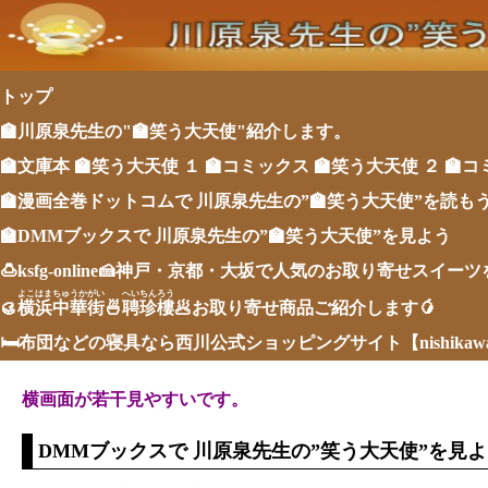
トップ
🏫川原泉先生の"🏫笑う大天使"紹介します。
🏫文庫本 🏫笑う大天使 １
🏫コミックス 🏫笑う大天使 ２
🏫コ
🏫漫画全巻ドットコムで 川原泉先生の”🏫笑う大天使”を読も
🏫DMMブックスで 川原泉先生の”🏫笑う大天使”を見よう
🍮ksfg-online🍰神戸・京都・大坂で人気のお取り寄せスイー
よこはまちゅうかがい
へいちんろう
🥮
横浜中華街
🍜
聘珍樓
🥟お取り寄せ商品ご紹介します🥭
🛏布団などの寝具なら西川公式ショッピングサイト【nishika
横画面が若干見やすいです。
DMMブックスで 川原泉先生の”笑う大天使”を見