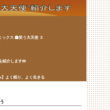
ミックス 🏫笑う大天使 ３
う
ツを紹介します🥧
wa】よく眠り、よく生きる
よう