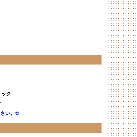
ミック
け
さい。✩